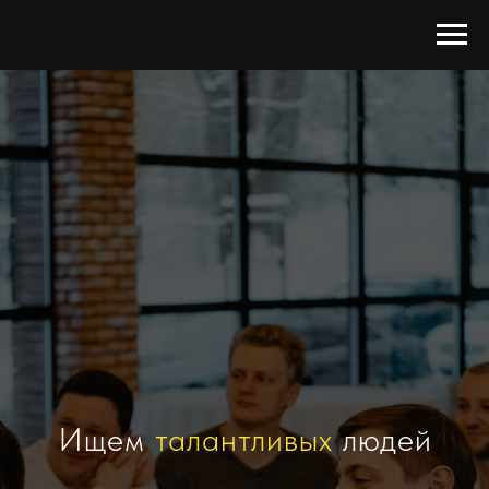
Ищем
талантливых
людей