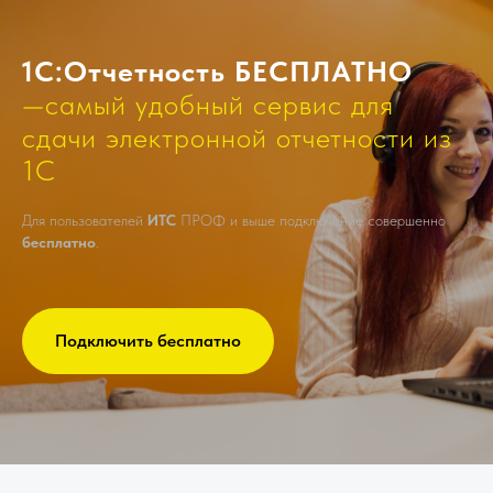
1С:Отчетность БЕСПЛАТНО
—самый удобный сервис для
сдачи электронной отчетности из
1С
Для пользователей
ИТС
ПРОФ и выше подключение совершенно
бесплатно
.
Подключить бесплатно