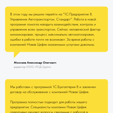
В этом году мы решили перейти на "1С:Предприятие 8.
Управление Автотранспортом. Стандарт". Работа в новой
программе помогла наладить взаимодействие, контроль и
управление всем транспортом. Сейчас человеческий фактор
минимизирован, процесс максимально автоматизирован,
ошибки в работе почти не возникают. За время работы с
компанией Новая Цефея оказанными услугами довольны.
Моисеев Александр Олегович
директор ООО «ТСД-Групп»
Мы работаем с программой 1С:Бухгалтерия 8 и заключен
договор на обслуживание с компанией Новая Цефея.
Программа полностью подходит для работы нашего
предприятия. Специалисты компании Новая Цефея
оперативно решают вопросы связанные с работой в